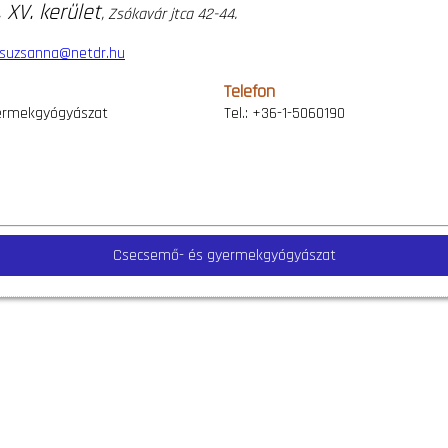
 XV. kerület
, Zsókavár jtca 42-44.
zsuzsanna@netdr.hu
Telefon
ermekgyógyászat
Tel.: +36-1-5060190
Csecsemő- és gyermekgyógyászat