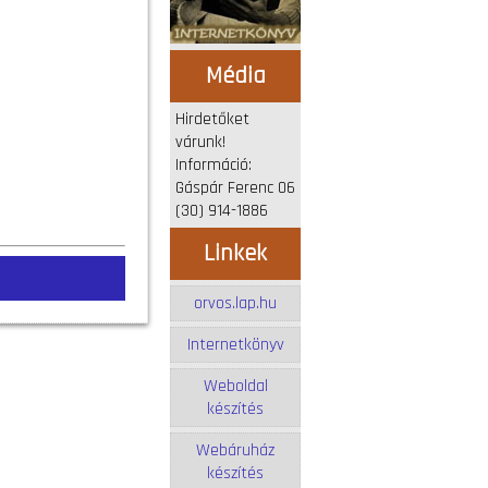
Média
Hirdetőket
várunk!
Információ:
Gáspár Ferenc 06
(30) 914-1886
Linkek
orvos.lap.hu
Internetkönyv
Weboldal
készítés
Webáruház
készítés