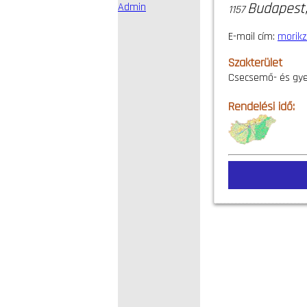
Budapest,
Admin
1157
E-mail cím:
morik
Szakterület
Csecsemő- és gy
Rendelési idő: