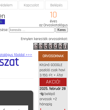
védelem
Kapcsolat
Belépés
10
en
éves
is
az Orvoskatalógus
sése:
Ennyien keresték orvosainkat:
atalógus főoldal >>>
ORVOSOKNAK
szat
Kitűnő GOOGLE
pozíció csak havi
3.150.-Ft + Áfa!
AKCIÓ!
2025. február 28
-ig
belépő
orvosok +2
hónapig