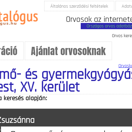
Általános szerződési feltételek
Adat
Orvosok az internet
Országos orvos adatbáz
Orvos kere
ráció
Ajánlat orvosoknak
Orvosk
mő- és gyermekgyógyá
t, XV. kerület
a keresés alapján:
 Zsuzsánna
st, XV. kerület