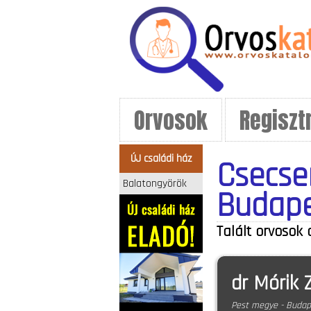
Orvosok
Regiszt
ÚJ családi ház
Csecse
Balatongyörök
Budapes
Talált orvosok 
dr Mórik
Pest megye - Budape