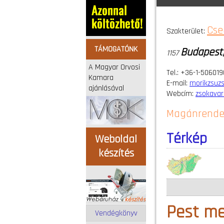
Cse
Szakterület:
TÁMOGATÓNK
Budapest,
1157
A Magyar Orvosi
Tel.: +36-1-50601
Kamara
E-mail:
morikzsuz
ajánlásával
Webcím:
zsokavar
Magánrende
Térkép
Weboldal
készítés
Pest m
Vendégkönyv