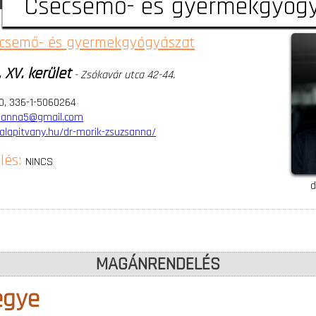
Csecsemő- és gyermekgyóg
csemő- és gyermekgyógyászat
 XV. kerület
- Zsókavár utca 42-44.
90, 336-1-5060264
sanna5@gmail.com
alapitvany.hu/dr-morik-zsuzsanna/
lés:
NINCS
d
MAGÁNRENDELÉS
egye