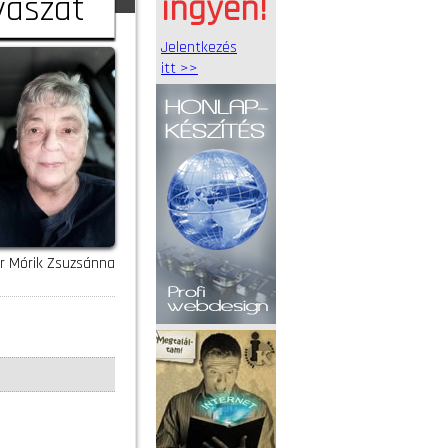
yászat
ingyen!
Jelentkezés
itt >>
r Mórik Zsuzsánna