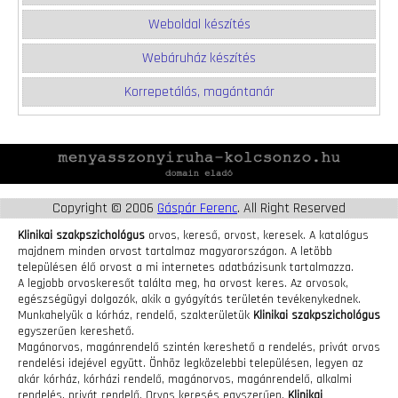
Weboldal készítés
Webáruház készítés
Korrepetálás, magántanár
Copyright © 2006
Gáspár Ferenc
. All Right Reserved
Klinikai szakpszichológus
orvos, kereső, orvost, keresek. A katalógus
majdnem minden orvost tartalmaz magyarországon. A letöbb
településen élő orvost a mi internetes adatbázisunk tartalmazza.
A legjobb orvoskeresőt találta meg, ha orvost keres. Az orvosok,
egészségügyi dolgozók, akik a gyógyítás területén tevékenykednek.
Munkahelyük a kórház, rendelő, szakterületük
Klinikai szakpszichológus
egyszerűen kereshető.
Magánorvos, magánrendelő szintén kereshető a rendelés, privát orvos
rendelési idejével együtt. Önhöz legközelebbi településen, legyen az
akár kórház, kórházi rendelő, magánorvos, magánrendelő, alkalmi
rendelés, privát rendelő. Orvos keresés egyszerűen.
Klinikai