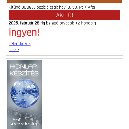
Kitűnő GOOGLE pozíció csak havi 3.150.-Ft + Áfa!
AKCIÓ!
2025. február 28 -ig
belépő orvosok +2 hónapig
ingyen!
Jelentkezés
itt >>