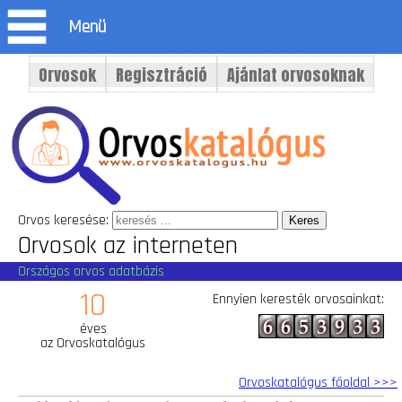
Menü
Orvosok
Regisztráció
Ajánlat orvosoknak
Orvos keresése:
Orvosok az interneten
Országos orvos adatbázis
10
Ennyien keresték orvosainkat:
éves
az Orvoskatalógus
Orvoskatalógus főoldal >>>