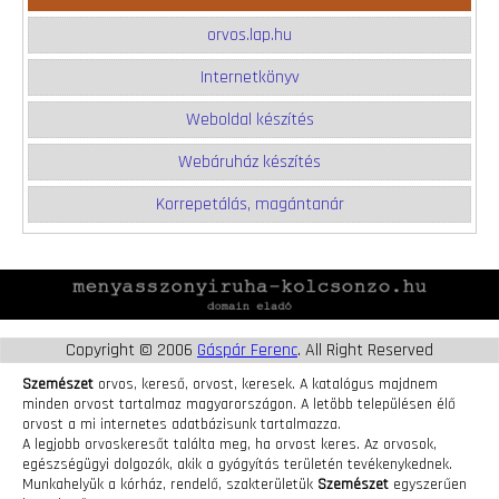
orvos.lap.hu
Internetkönyv
Weboldal készítés
Webáruház készítés
Korrepetálás, magántanár
Copyright © 2006
Gáspár Ferenc
. All Right Reserved
Szemészet
orvos, kereső, orvost, keresek. A katalógus majdnem
minden orvost tartalmaz magyarországon. A letöbb településen élő
orvost a mi internetes adatbázisunk tartalmazza.
A legjobb orvoskeresőt találta meg, ha orvost keres. Az orvosok,
egészségügyi dolgozók, akik a gyógyítás területén tevékenykednek.
Munkahelyük a kórház, rendelő, szakterületük
Szemészet
egyszerűen