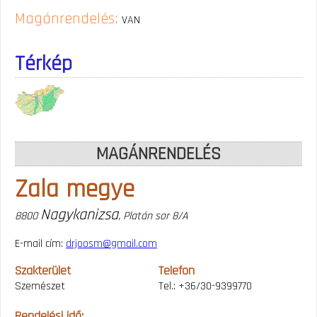
Magánrendelés:
VAN
Térkép
MAGÁNRENDELÉS
Zala megye
Nagykanizsa
8800
, Platán sor 8/A
E-mail cím:
drjoosm@gmail.com
Szakterület
Telefon
Szemészet
Tel.: +36/30-9399770
Rendelési idő: