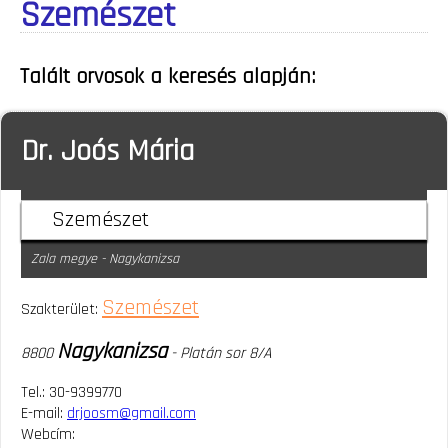
Szemészet
Talált orvosok a keresés alapján:
Dr. Joós Mária
Szemészet
Zala megye - Nagykanizsa
Szemészet
Szakterület:
Nagykanizsa
8800
- Platán sor 8/A
Tel.: 30-9399770
E-mail:
drjoosm@gmail.com
Webcím: