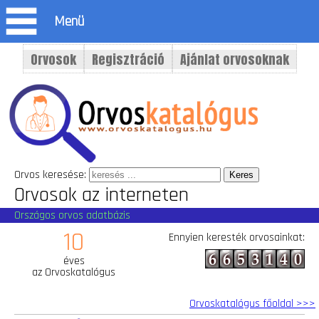
Menü
Orvosok
Regisztráció
Ajánlat orvosoknak
Orvos keresése:
Orvosok az interneten
Országos orvos adatbázis
10
Ennyien keresték orvosainkat:
éves
az Orvoskatalógus
Orvoskatalógus főoldal >>>