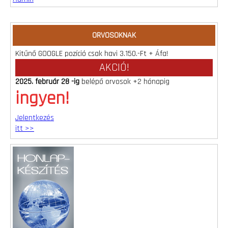
ORVOSOKNAK
Kitűnő GOOGLE pozíció csak havi 3.150.-Ft + Áfa!
AKCIÓ!
2025. február 28 -ig
belépő orvosok +2 hónapig
ingyen!
Jelentkezés
itt >>