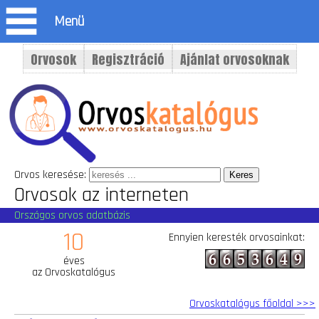
Menü
Orvosok
Regisztráció
Ajánlat orvosoknak
Orvos keresése:
Orvosok az interneten
Országos orvos adatbázis
10
Ennyien keresték orvosainkat:
éves
az Orvoskatalógus
Orvoskatalógus főoldal >>>