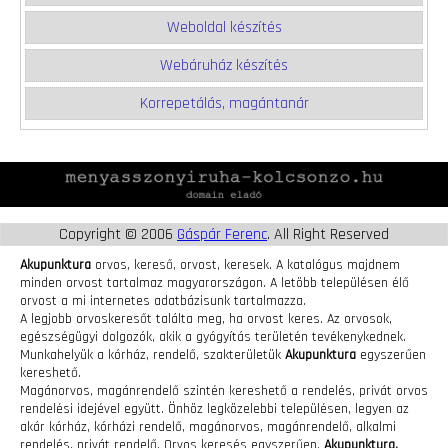
Weboldal készítés
Webáruház készítés
Korrepetálás, magántanár
Copyright © 2006
Gáspár Ferenc
. All Right Reserved
Akupunktura
orvos, kereső, orvost, keresek. A katalógus majdnem
minden orvost tartalmaz magyarországon. A letöbb településen élő
orvost a mi internetes adatbázisunk tartalmazza.
A legjobb orvoskeresőt találta meg, ha orvost keres. Az orvosok,
egészségügyi dolgozók, akik a gyógyítás területén tevékenykednek.
Munkahelyük a kórház, rendelő, szakterületük
Akupunktura
egyszerűen
kereshető.
Magánorvos, magánrendelő szintén kereshető a rendelés, privát orvos
rendelési idejével együtt. Önhöz legközelebbi településen, legyen az
akár kórház, kórházi rendelő, magánorvos, magánrendelő, alkalmi
rendelés, privát rendelő. Orvos keresés egyszerűen.
Akupunktura.