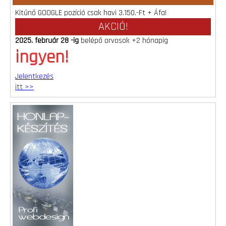
Kitűnő GOOGLE pozíció csak havi 3.150.-Ft + Áfa!
AKCIÓ!
2025. február 28 -ig
belépő orvosok +2 hónapig
ingyen!
Jelentkezés
itt >>